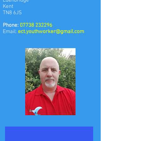
Edenbridge
Kent
TN8 6JS
Phone:
07738 232296
Email:
ect.youthworker@gmail.com